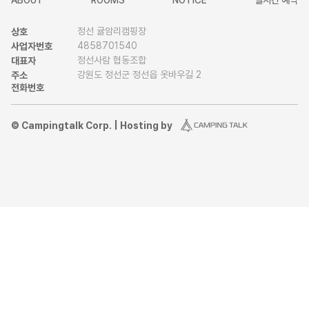
ABOUT
ROOMS
NOTICE
실시간 예약
정선 귤암리캠핑장
상호
4858701540
사업자번호
정선사람 협동조합
대표자
강원도 정선군 정선읍 옷바우길 2
주소
전화번호
© Campingtalk Corp. | Hosting by